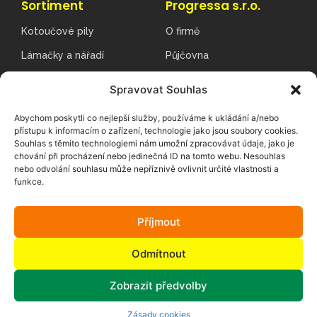
Sortiment
Progressa s.r.o.
Kotoučové pily
O firmě
Lámačky a nářadí
Půjčovna
Hladičky a vibrační lišty
Ceníky
Spravovat Souhlas
Topné spojky VSET
Novinky a akce
Abychom poskytli co nejlepší služby, používáme k ukládání a/nebo
CNC obrábění a svařování
Kontakty
přístupu k informacím o zařízení, technologie jako jsou soubory cookies.
Souhlas s těmito technologiemi nám umožní zpracovávat údaje, jako je
chování při procházení nebo jedinečná ID na tomto webu. Nesouhlas
Kontakt
nebo odvolání souhlasu může nepříznivě ovlivnit určité vlastnosti a
funkce.
Sobkovice 71, 561 64 Jablonné nad Orlicí
obchod@progressa.cz
Příjmout
+420 465 642 225
IČ: 135 86 637
Odmítnout
DIČ: CZ13586637
Zobrazit předvolby
Zásady cookies