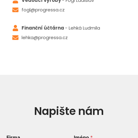
Vedoucí výroby
- Fogl Ladislav
fogl@progressa.cz
Finanční účtárna
- Lehká Ludmila
lehka@progressa.cz
Napište nám
Firma
Jméno
*