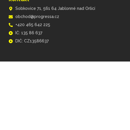
Sobkovice 71, 561 64 Jablonné nad Orlicí
obchod@progressa.cz
+420 465 642 225
IČ: 135 86 637
DIČ: CZ13586637