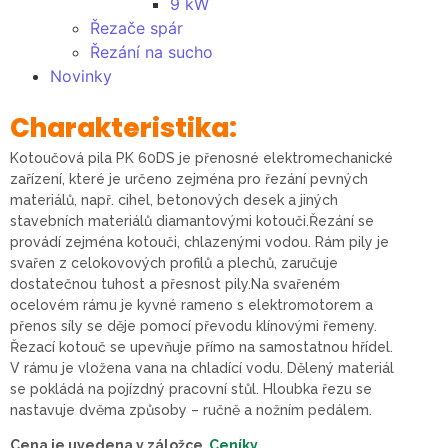
9 kW
Řezače spár
Řezání na sucho
Novinky
Charakteristika:
Kotoučová pila PK 60DS je přenosné elektromechanické
zařízení, které je určeno zejména pro řezání pevných
materiálů, např. cihel, betonových desek a jiných
stavebních materiálů diamantovými kotouči.Řezání se
provádí zejména kotouči, chlazenými vodou. Rám pily je
svařen z celokovových profilů a plechů, zaručuje
dostatečnou tuhost a přesnost pily.Na svařeném
ocelovém rámu je kyvné rameno s elektromotorem a
přenos síly se děje pomocí převodu klínovými řemeny.
Řezací kotouč se upevňuje přímo na samostatnou hřídel.
V rámu je vložena vana na chladící vodu. Dělený materiál
se pokládá na pojízdný pracovní stůl. Hloubka řezu se
nastavuje dvěma způsoby – ručně a nožním pedálem.
Cena je uvedena v záložce
Ceníky