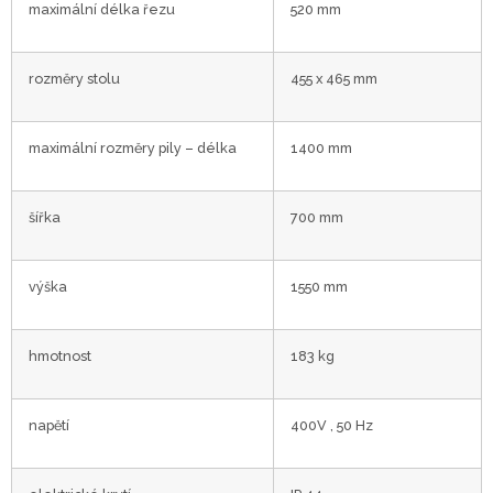
maximální délka řezu
520 mm
rozměry stolu
455 x 465 mm
maximální rozměry pily – délka
1400 mm
šířka
700 mm
výška
1550 mm
hmotnost
183 kg
napětí
400V , 50 Hz