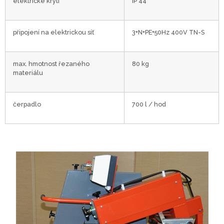
elektrické krytí
IP 44
připojení na elektrickou síť
3+N+PE+50Hz 400V TN-S
max. hmotnost řezaného
80 kg
materiálu
čerpadlo
700 l / hod