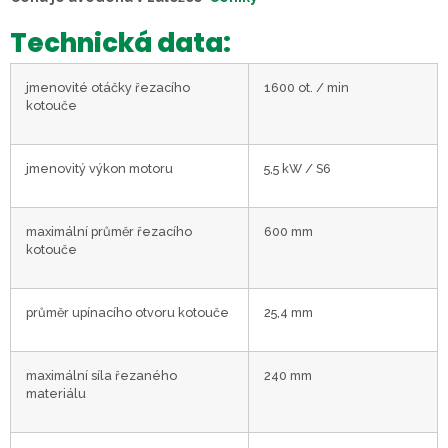
Technická data:
jmenovité otáčky řezacího
1600 ot. / min
kotouče
jmenovitý výkon motoru
5,5 kW / S6
maximální průměr řezacího
600 mm
kotouče
průměr upínacího otvoru kotouče
25,4 mm
maximální síla řezaného
240 mm
materiálu