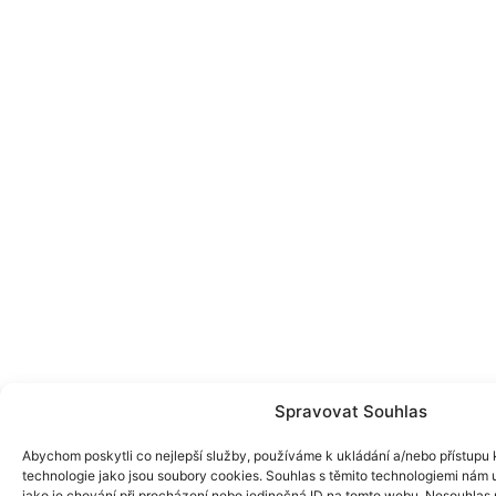
Spravovat Souhlas
Abychom poskytli co nejlepší služby, používáme k ukládání a/nebo přístupu k
technologie jako jsou soubory cookies. Souhlas s těmito technologiemi nám
jako je chování při procházení nebo jedinečná ID na tomto webu. Nesouhlas