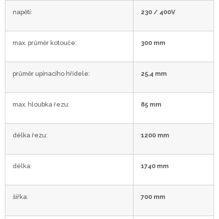
napětí:
230 / 400V
max. průměr kotouče:
300 mm
průměr upínacího hřídele:
25,4 mm
max. hloubka řezu:
85 mm
délka řezu:
1200 mm
délka:
1740 mm
šířka:
700 mm